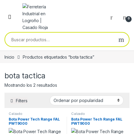
Skip to navigation
Skip to content
0
Buscar por:
Inicio
Productos etiquetados “bota tactica”
bota tactica
Ordenado por popularidad
Mostrando los 2 resultados
Filters
Calzado
Calzado
Bota Power Tech Range FAL
Bota Power Tech Range FAL
PWT9000
PWT9000
O7S+SR+CI+HI+HRO+FO
O7S+SR+CI+HI+HRO+FO