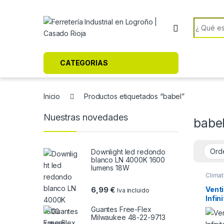
Skip to navigation
Skip to content
Search f
CATEGORIAS
Inicio
Productos etiquetados “babel”
Nuestras novedades
babe
Downlight led redondo
blanco LN 4000K 1600
lumens 18W
Climat
Venti
6,99
€
Iva incluido
Infin
Guantes Free-Flex
Milwaukee 48-22-9713