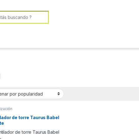
or:
l
ización
lador de torre Taurus Babel
ite