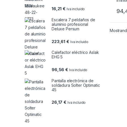
16,21
€
Iva incluido
94,
Escalera 7 peldaños de
aluminio profesional
Deluxe Persum
Mostrando
223,61
€
Iva incluido
Calefactor eléctrico Aslak
EHG 5
96,56
€
Iva incluido
Pantalla electrónica de
soldadura Solter Optimatic
45
26,17
€
Iva incluido