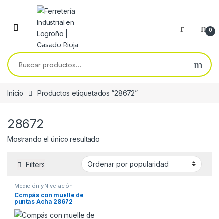
Skip to navigation
Skip to content
0
Buscar por:
Inicio
Productos etiquetados “28672”
28672
Mostrando el único resultado
Filters
Medición y Nivelación
Compás con muelle de
puntas Acha 28672