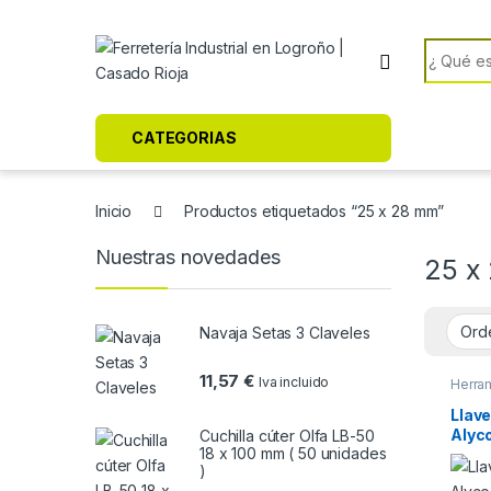
Skip to navigation
Skip to content
Search f
CATEGORIAS
Inicio
Productos etiquetados “25 x 28 mm”
Nuestras novedades
25 x
Navaja Setas 3 Claveles
11,57
€
Iva incluido
Herra
Llave
Alyc
Cuchilla cúter Olfa LB-50
18 x 100 mm ( 50 unidades
)