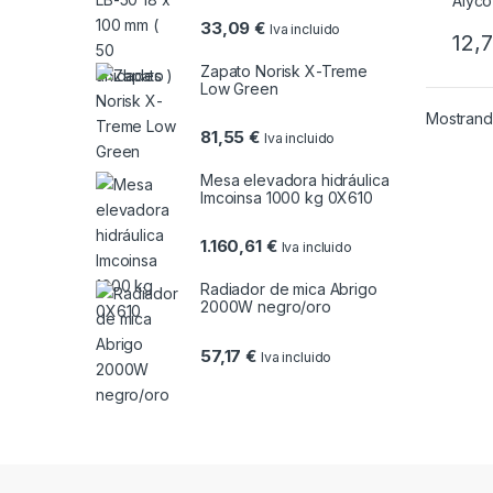
33,09
€
Iva incluido
12,
Zapato Norisk X-Treme
Low Green
Mostrando
81,55
€
Iva incluido
Mesa elevadora hidráulica
Imcoinsa 1000 kg 0X610
1.160,61
€
Iva incluido
Radiador de mica Abrigo
2000W negro/oro
57,17
€
Iva incluido