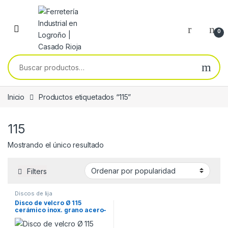
Skip to navigation
Skip to content
0
Buscar por:
Inicio
Productos etiquetados “115”
115
Mostrando el único resultado
Filters
Discos de lija
Disco de velcro Ø 115
cerámico inox. grano acero-
inox. grano 80 ( 1 unidad )