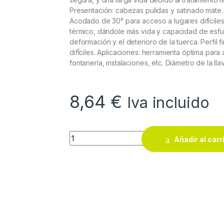
Presentación: cabezas pulidas y satinado mate. 
Acodado de 30° para acceso a lugares difíciles
térmico, dándole más vida y capacidad de esfue
deformación y el deterioro de la tuerca. Perfil 
difÍciles. Aplicaciones: herramienta óptima para
fontanería, instalaciones, etc. Diámetro de la ll
8,64
€
Iva incluido
Llave fija 2 bocas abiertas Alyco 21 x 23 mm
Añadir al carr