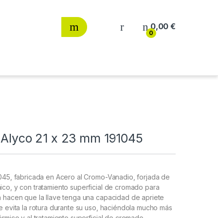
0,00
€
0
s Alyco 21 x 23 mm 191045
91045, fabricada en Acero al Cromo-Vanadio, forjada de
ico, y con tratamiento superficial de cromado para
ón hacen que la llave tenga una capacidad de apriete
ue evita la rotura durante su uso, haciéndola mucho más
érmico y al tratamiento superficial de cromado.