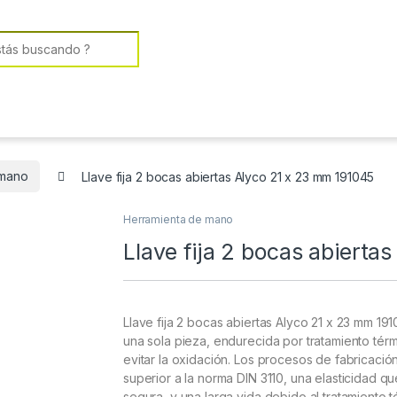
or:
 mano
Llave fija 2 bocas abiertas Alyco 21 x 23 mm 191045
Herramienta de mano
Llave fija 2 bocas abierta
Llave fija 2 bocas abiertas Alyco 21 x 23 mm 1
una sola pieza, endurecida por tratamiento térm
evitar la oxidación. Los procesos de fabricaci
superior a la norma DIN 3110, una elasticidad q
segura, y una larga vida debido al tratamiento t