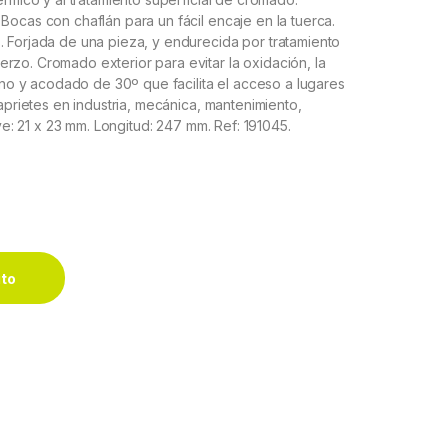
Bocas con chaflán para un fácil encaje en la tuerca.
. Forjada de una pieza, y endurecida por tratamiento
rzo. Cromado exterior para evitar la oxidación, la
fino y acodado de 30º que facilita el acceso a lugares
 aprietes en industria, mecánica, mantenimiento,
ave: 21 x 23 mm. Longitud: 247 mm. Ref: 191045.
 191045 quantity
ito