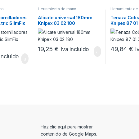
no
Herramienta de mano
Herramienta de
ornilladores
Alicate universal 180mm
Tenaza Cob
tric SlimFix
Knipex 03 02 180
Knipex 87 01
19,25
€
49,84
€
Iva incluido
I
incluido
Mostrar contenido de Google Maps
Haz clic aquí para mostrar
contenido de Google Maps.