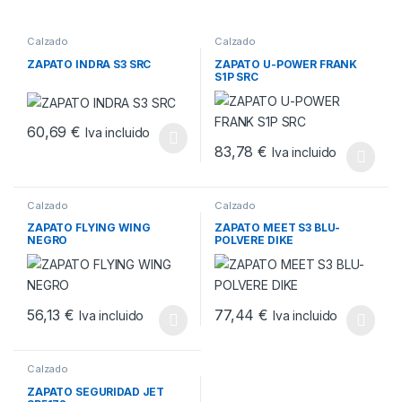
Calzado
Calzado
ZAPATO INDRA S3 SRC
ZAPATO U-POWER FRANK
S1P SRC
60,69
€
Iva incluido
Este producto tiene múltiples variantes. Las opciones se pueden
83,78
€
Iva incluido
Este producto tiene múltiples v
Calzado
Calzado
ZAPATO FLYING WING
ZAPATO MEET S3 BLU-
NEGRO
POLVERE DIKE
56,13
€
77,44
€
Iva incluido
Iva incluido
Este producto tiene múltiples variantes. Las opciones se pueden
Este producto tiene múltiples v
Calzado
ZAPATO SEGURIDAD JET