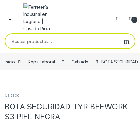
Skip to navigation
Skip to content
0
Buscar por:
Inicio
Ropa Laboral
Calzado
BOTA SEGURIDAD 
Calzado
BOTA SEGURIDAD TYR BEEWORK
S3 PIEL NEGRA