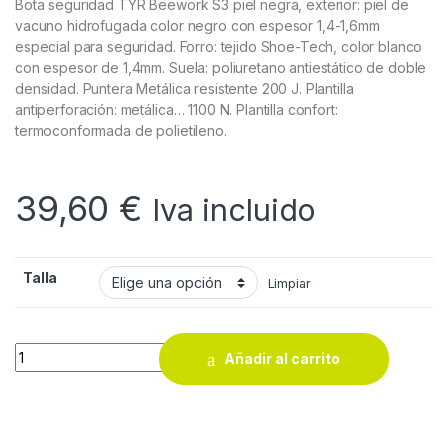
Bota seguridad TYR Beework S3 piel negra, exterior: piel de
vacuno hidrofugada color negro con espesor 1,4-1,6mm
especial para seguridad. Forro: tejido Shoe-Tech, color blanco
con espesor de 1,4mm. Suela: poliuretano antiestático de doble
densidad. Puntera Metálica resistente 200 J. Plantilla
antiperforación: metálica… 1100 N. Plantilla confort:
termoconformada de polietileno.
39,60
€
Iva incluido
Talla
Limpiar
BOTA SEGURIDAD TYR BEEWORK S3 PIEL NEGRA quantity
Añadir al carrito