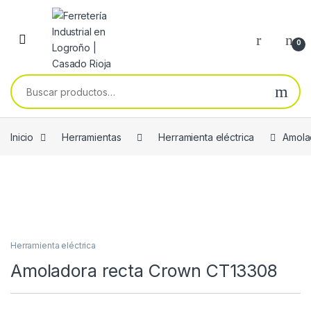
Skip to navigation
Skip to content
0
Buscar por:
Inicio
Herramientas
Herramienta eléctrica
Amola
Herramienta eléctrica
Amoladora recta Crown CT13308