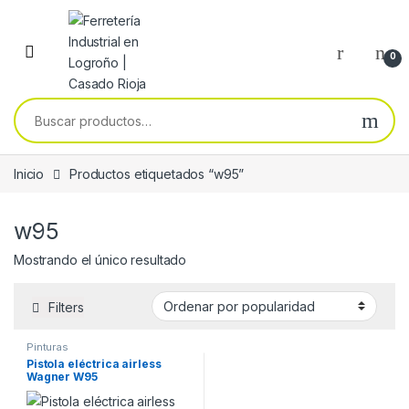
Skip to navigation
Skip to content
0
Buscar por:
Inicio
Productos etiquetados “w95”
w95
Mostrando el único resultado
Filters
Pinturas
Pistola eléctrica airless
Wagner W95