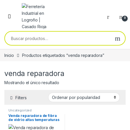
Skip to navigation
Skip to content
0
Buscar por:
Inicio
Productos etiquetados “venda reparadora”
venda reparadora
Mostrando el único resultado
Filters
Uncategorized
Venda reparadora de fibra
de vidrio altas temperaturas
Karpa Tools 5 x 200 cm
06324