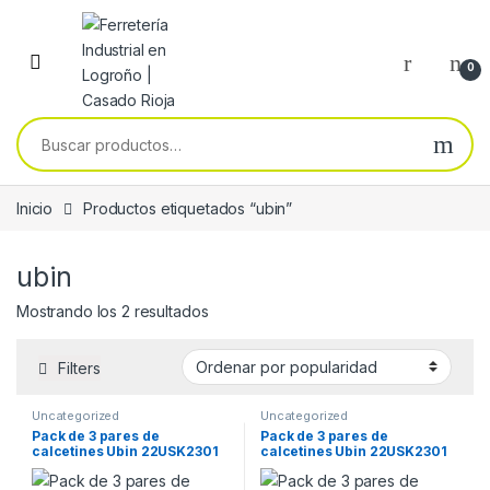
Skip to navigation
Skip to content
0
Buscar por:
Inicio
Productos etiquetados “ubin”
ubin
Ordenado por popularidad
Mostrando los 2 resultados
Filters
Uncategorized
Uncategorized
Pack de 3 pares de
Pack de 3 pares de
calcetines Ubin 22USK2301
calcetines Ubin 22USK2301