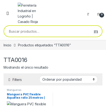
Skip to navigation
Skip to content
0
Buscar por:
Inicio
Productos etiquetados “TTA0016”
TTA0016
Mostrando el único resultado
Filters
Mangueras
Manguera PVC flexible
Aquaflex rollo 25 metros (
medida: 15 mm )