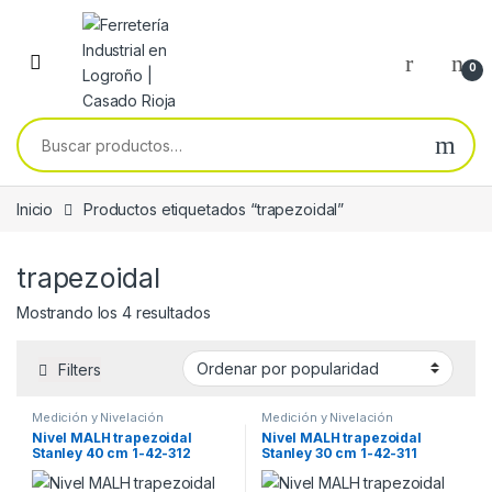
Skip to navigation
Skip to content
0
Buscar por:
Inicio
Productos etiquetados “trapezoidal”
trapezoidal
Ordenado por popularidad
Mostrando los 4 resultados
Filters
Medición y Nivelación
Medición y Nivelación
Nivel MALH trapezoidal
Nivel MALH trapezoidal
Stanley 40 cm 1-42-312
Stanley 30 cm 1-42-311