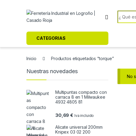
Skip to navigation
Skip to content
Search f
CATEGORIAS
Inicio
Productos etiquetados “torque”
Nuestras novedades
No s
Multipuntas compacto con
carraca 8 en 1 Milwaukee
4932 4805 81
30,69
€
Iva incluido
Alicate universal 200mm
Knipex 03 02 200