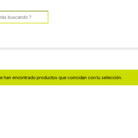
or:
e han encontrado productos que coincidan con tu selección.