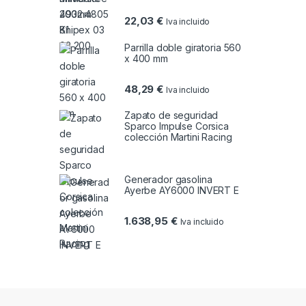
22,03
€
Iva incluido
Parrilla doble giratoria 560
x 400 mm
48,29
€
Iva incluido
Zapato de seguridad
Sparco Impulse Corsica
colección Martini Racing
Generador gasolina
Ayerbe AY6000 INVERT E
1.638,95
€
Iva incluido