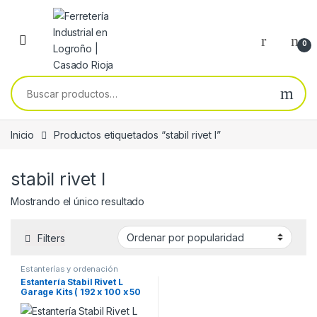
Skip to navigation
Skip to content
0
Buscar por:
Inicio
Productos etiquetados “stabil rivet l”
stabil rivet l
Mostrando el único resultado
Filters
Estanterías y ordenación
Estantería Stabil Rivet L
Garage Kits ( 192 x 100 x 50
cm )