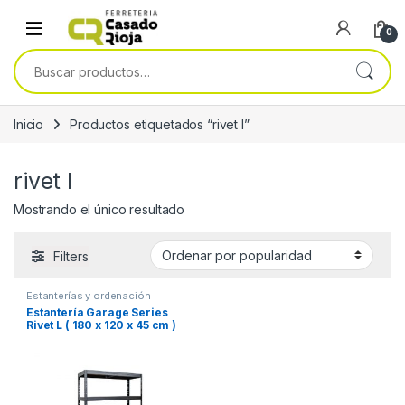
Skip to navigation
Skip to content
0
Buscar por:
Inicio
Productos etiquetados “rivet l”
rivet l
Mostrando el único resultado
Filters
Estanterías y ordenación
Estantería Garage Series
Rivet L ( 180 x 120 x 45 cm )