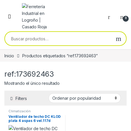
Skip to navigation
Skip to content
0
Buscar por:
Inicio
Productos etiquetados “ref:173692463”
ref:173692463
Mostrando el único resultado
Filters
Climatización
Ventilador de techo DC KLOD
plata 4 aspas 6 vel.117d
control remoto y
temporizador.