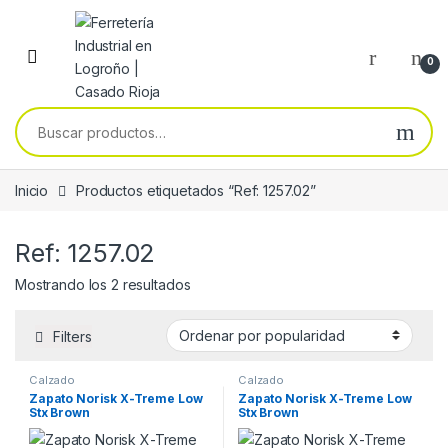
Skip to navigation
Skip to content
0
Buscar por:
Inicio
Productos etiquetados “Ref: 1257.02”
Ref: 1257.02
Ordenado por popularidad
Mostrando los 2 resultados
Filters
Calzado
Calzado
Zapato Norisk X-Treme Low
Zapato Norisk X-Treme Low
Stx Brown
Stx Brown