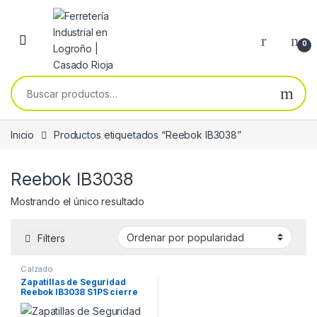
Skip to navigation
Skip to content
0
Buscar por:
Inicio
Productos etiquetados “Reebok IB3038”
Reebok IB3038
Mostrando el único resultado
Filters
Calzado
Zapatillas de Seguridad
Reebok IB3038 S1PS cierre
BOA®FLOATZIG .