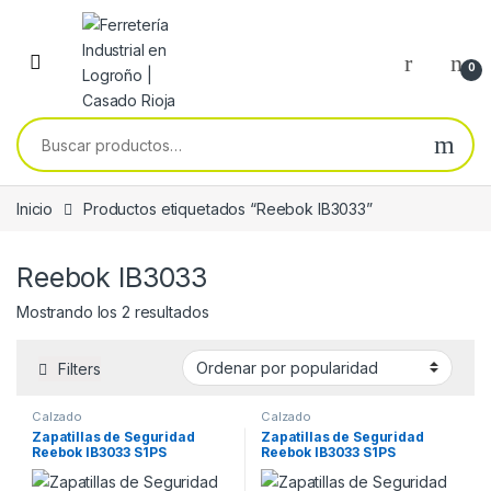
Skip to navigation
Skip to content
0
Buscar por:
Inicio
Productos etiquetados “Reebok IB3033”
Reebok IB3033
Ordenado por popularidad
Mostrando los 2 resultados
Filters
Calzado
Calzado
Zapatillas de Seguridad
Zapatillas de Seguridad
Reebok IB3033 S1PS
Reebok IB3033 S1PS
FLOATZIG .
FLOATZIG .