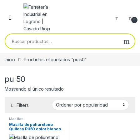
Skip to navigation
Skip to content
0
Buscar por:
Inicio
Productos etiquetados “pu 50”
pu 50
Mostrando el único resultado
Filters
Masillas
Masilla de poliuretano
Quilosa PU50 color blanco
300 ml