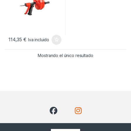
114,35
€
Iva incluido
Mostrando el único resultado