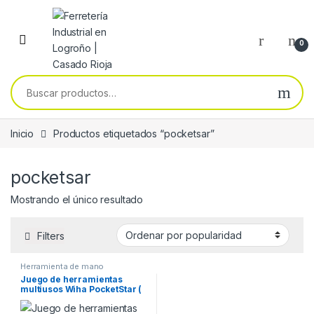
Skip to navigation
Skip to content
0
Buscar por:
Inicio
Productos etiquetados “pocketsar”
pocketsar
Mostrando el único resultado
Filters
Herramienta de mano
Juego de herramientas
multiusos Wiha PocketStar (
8 unidades ) 23049