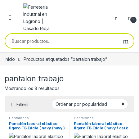
Skip to navigation
Skip to content
0
Buscar por:
Inicio
Productos etiquetados “pantalon trabajo”
pantalon trabajo
Ordenado por popularidad
Mostrando los 8 resultados
Filters
Pantalones
Pantalones
Pantalón laboral elástico
Pantalón laboral elástico
ligero TB Eddie ( navy /navy )
ligero TB Eddie ( navy / dark
navy )