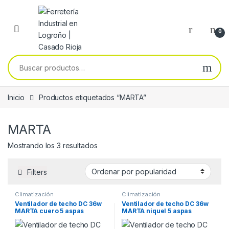
Skip to navigation
Skip to content
0
Buscar por:
Inicio
Productos etiquetados “MARTA”
MARTA
Ordenado por popularidad
Mostrando los 3 resultados
Filters
Climatización
Climatización
Ventilador de techo DC 36w
Ventilador de techo DC 36w
MARTA cuero 5 aspas
MARTA niquel 5 aspas
3060lm c.remoto , memoria
3060lm c.remoto , memoria
y temporizador
y temporizador