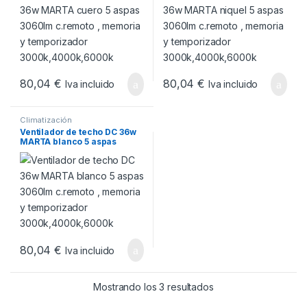
3000k,4000k,6000k
3000k,4000k,6000k
80,04
€
80,04
€
Iva incluido
Iva incluido
Climatización
Ventilador de techo DC 36w
MARTA blanco 5 aspas
3060lm c.remoto , memoria
y temporizador
3000k,4000k,6000k
80,04
€
Iva incluido
Ordenado por popul
Mostrando los 3 resultados