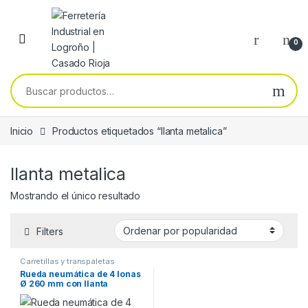
Skip to navigation
Skip to content
0
Buscar por:
Inicio
Productos etiquetados “llanta metalica”
llanta metalica
Mostrando el único resultado
Filters
Carretillas y transpaletas
Rueda neumática de 4 lonas
Ø 260 mm con llanta
metálica Cascoo 18G0100