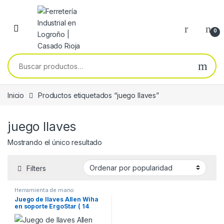
Skip to navigation
Skip to content
0
Buscar por:
Inicio
Productos etiquetados “juego llaves”
juego llaves
Mostrando el único resultado
Filters
Herramienta de mano
Juego de llaves Allen Wiha
en soporte ErgoStar ( 14
piezas ) 43848