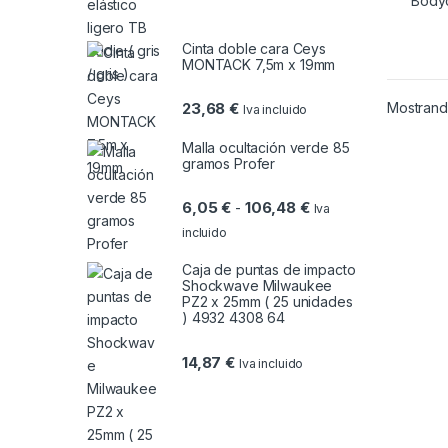
Cinta doble cara Ceys
MONTACK 7,5m x 19mm
Mostrando
23,68
€
Iva incluido
Malla ocultación verde 85
gramos Profer
Rango de precios: de
6,05
€
106,48
€
-
Iva
incluido
Caja de puntas de impacto
Shockwave Milwaukee
PZ2 x 25mm ( 25 unidades
) 4932 4308 64
14,87
€
Iva incluido