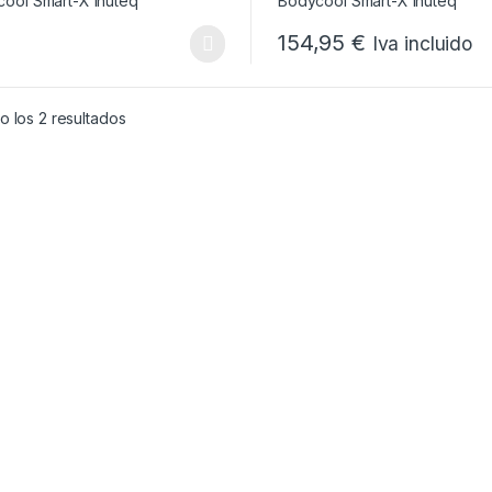
154,95
€
Iva incluido
Este producto tiene múltiples
Ordenado por popularidad
 los 2 resultados
sde 6,05 € hasta 106,48 €