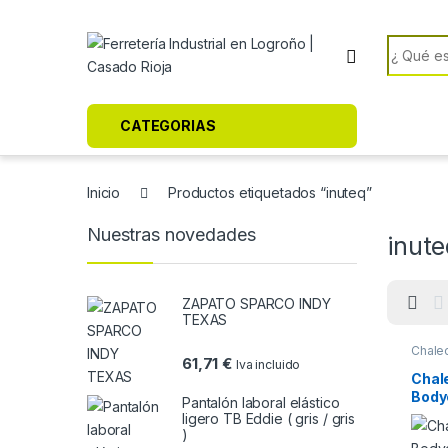
Skip to navigation
Skip to content
Search f
CATEGORIAS
Inicio
Productos etiquetados “inuteq”
Nuestras novedades
inute
ZAPATO SPARCO INDY
TEXAS
Chale
61,71
€
Iva incluido
Chale
Body
Pantalón laboral elástico
ligero TB Eddie ( gris / gris
)