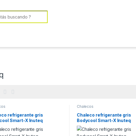
or:
q
cos
Chalecos
co refrigerante gris
Chaleco refrigerante gris
cool Smart-X Inuteq
Bodycool Smart-X Inuteq