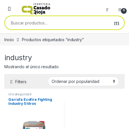
Skip to navigation
Skip to content
0
Buscar por:
Inicio
Productos etiquetados “industry”
industry
Mostrando el único resultado
Filters
Uncategorized
Garrafa Ecofire Fighting
Industry 5 litros