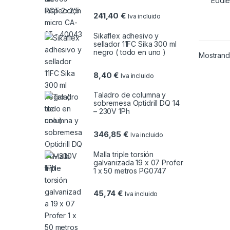
241,40
€
Iva incluido
Sikaflex adhesivo y
sellador 11FC Sika 300 ml
negro ( todo en uno )
Mostrando
8,40
€
Iva incluido
Taladro de columna y
sobremesa Optidrill DQ 14
– 230V 1Ph
346,85
€
Iva incluido
Malla triple torsión
galvanizada 19 x 07 Profer
1 x 50 metros PG0747
45,74
€
Iva incluido