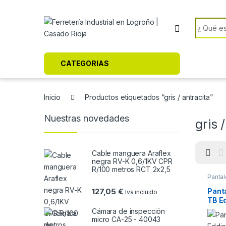
Skip to navigation
Skip to content
Search f
CATEGORIAS
Inicio
Productos etiquetados “gris / antracita”
Nuestras novedades
gris 
Cable manguera Araflex
negra RV-K 0,6/1KV CPR
R/100 metros RCT 2x2,5
Panta
Panta
127,05
€
Iva incluido
TB Ed
Cámara de inspección
micro CA-25 - 40043