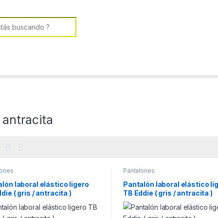
or:
/ antracita
lones
Pantalones
lón laboral elástico ligero
Pantalón laboral elástico li
die ( gris / antracita )
TB Eddie ( gris / antracita )