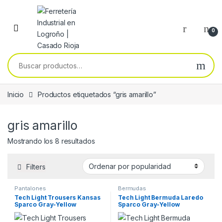
Skip to navigation
Skip to content
0
Buscar por:
Inicio
Productos etiquetados “gris amarillo”
gris amarillo
Ordenado por popularidad
Mostrando los 8 resultados
Filters
Pantalones
Bermudas
Tech Light Trousers Kansas
Tech Light Bermuda Laredo
Sparco Gray-Yellow
Sparco Gray-Yellow