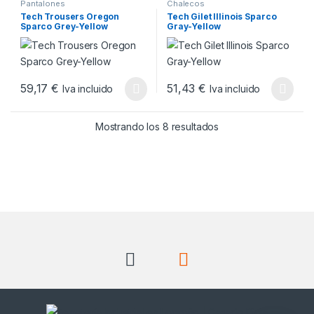
Pantalones
Chalecos
Tech Trousers Oregon
Tech Gilet Illinois Sparco
Sparco Grey-Yellow
Gray-Yellow
59,17
€
51,43
€
Iva incluido
Iva incluido
Este producto tiene múltiples variantes. Las opciones se pueden
Este producto tiene múltiples v
Ordenado por popul
Mostrando los 8 resultados