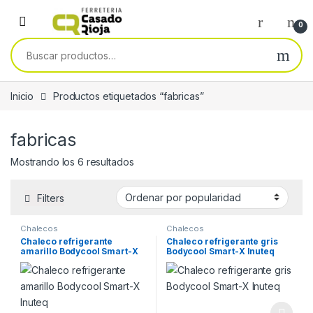
Skip to navigation
Skip to content
0
Buscar por:
Inicio
Productos etiquetados “fabricas”
fabricas
Ordenado por popularidad
Mostrando los 6 resultados
Filters
Chalecos
Chalecos
Chaleco refrigerante
Chaleco refrigerante gris
amarillo Bodycool Smart-X
Bodycool Smart-X Inuteq
Inuteq