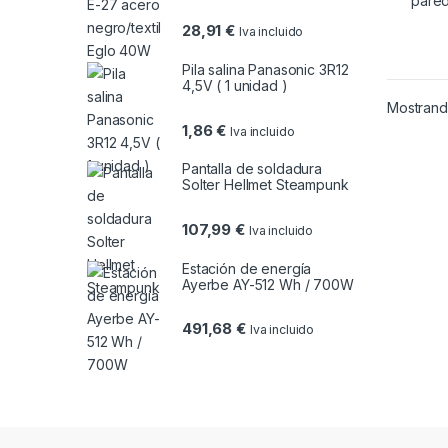
28,91
€
Iva incluido
Pila salina Panasonic 3R12
4,5V ( 1 unidad )
Mostrando
1,86
€
Iva incluido
Pantalla de soldadura
Solter Hellmet Steampunk
107,99
€
Iva incluido
Estación de energía
Ayerbe AY-512 Wh / 700W
491,68
€
Iva incluido