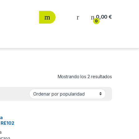
0,00
€
0
Ordenado por
Mostrando los 2 resultados
ra
o RE102