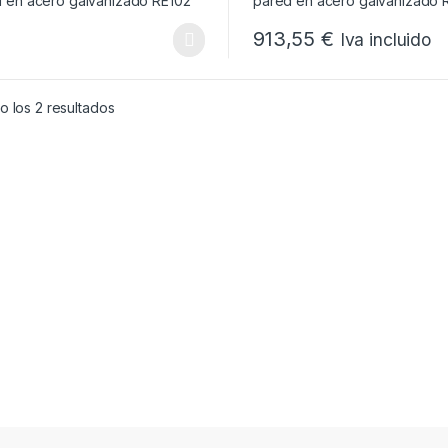
913,55
€
Iva incluido
Este producto tiene múltiples
Ordenado por popularidad
 los 2 resultados