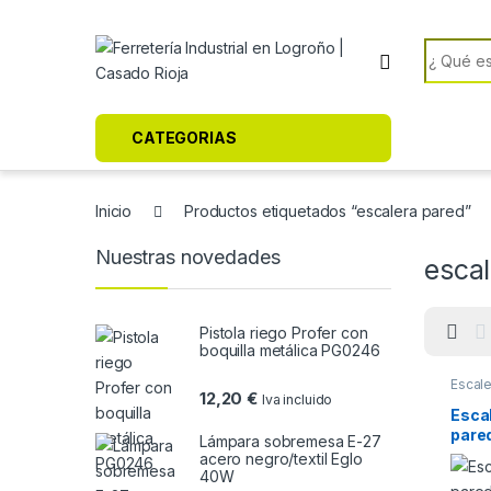
Skip to navigation
Skip to content
Search f
CATEGORIAS
Inicio
Productos etiquetados “escalera pared”
Nuestras novedades
esca
Pistola riego Profer con
boquilla metálica PG0246
Escal
12,20
€
Iva incluido
Esca
pare
Lámpara sobremesa E-27
acero negro/textil Eglo
40W