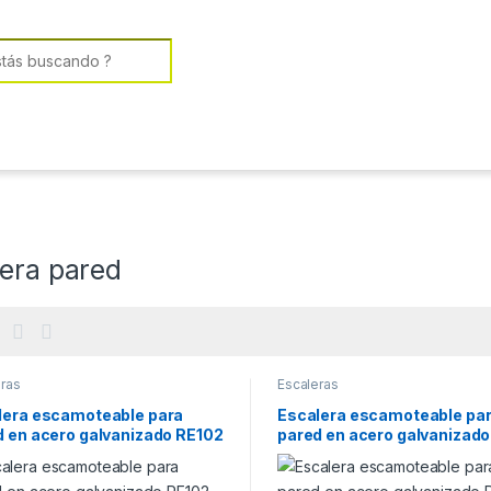
or:
lera pared
eras
Escaleras
lera escamoteable para
Escalera escamoteable pa
d en acero galvanizado RE102
pared en acero galvanizad