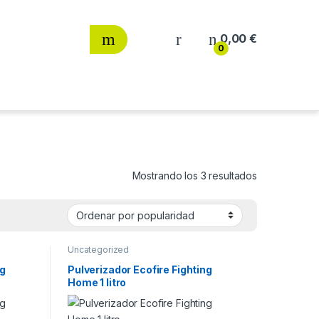
0,00
€
0
Ordenado por
Mostrando los 3 resultados
Uncategorized
ng
Pulverizador Ecofire Fighting
Home 1 litro