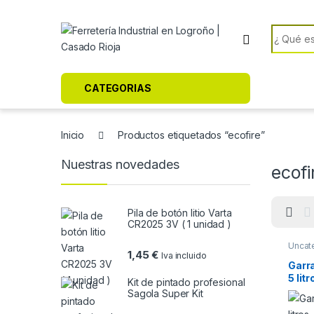
Skip to navigation
Skip to content
Search f
CATEGORIAS
Inicio
Productos etiquetados “ecofire”
Nuestras novedades
ecofi
Pila de botón litio Varta
CR2025 3V ( 1 unidad )
Uncat
1,45
€
Iva incluido
Garra
5 litr
Kit de pintado profesional
Sagola Super Kit