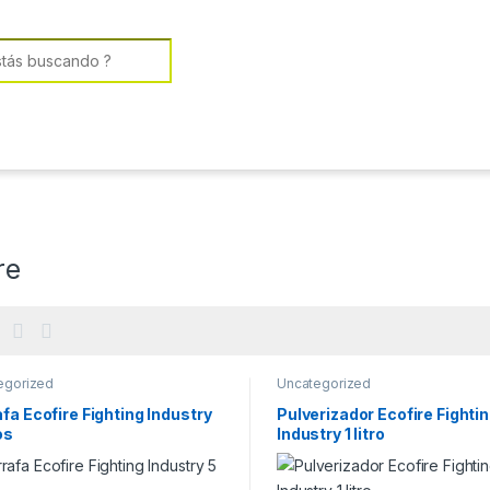
or:
re
egorized
Uncategorized
fa Ecofire Fighting Industry
Pulverizador Ecofire Fighti
os
Industry 1 litro