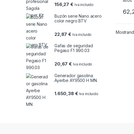
156,27
€
Iva incluido
62,
Buzón serie Nano acero
color negro BTV
Mostrando
22,87
€
Iva incluido
Gafas de seguridad
Pegaso F1 990.03
20,67
€
Iva incluido
Generador gasolina
Ayerbe AY9500 H MN
1.650,38
€
Iva incluido