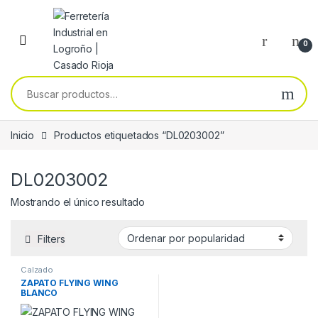
Skip to navigation
Skip to content
0
Buscar por:
Inicio
Productos etiquetados “DL0203002”
DL0203002
Mostrando el único resultado
Filters
Calzado
ZAPATO FLYING WING
BLANCO