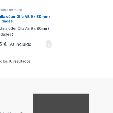
mienta de mano
lla cúter Olfa AB 9 x 80mm (
idades )
05
€
Iva incluido
Ordenado por popularidad
 los 10 resultados
Mostrar contenido de Google Maps