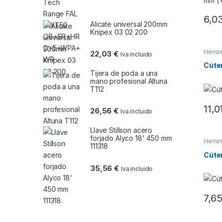
6,0
Alicate universal 200mm
Knipex 03 02 200
Herra
22,03
€
Iva incluido
Cúter
Tijera de poda a una
mano profesional Altuna
T112
11,0
26,56
€
Iva incluido
Llave Stillson acero
forjado Alyco 18' 450 mm
Herra
111318
Cúter
35,56
€
Iva incluido
7,6