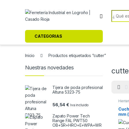
Skip to navigation
Skip to content
Search f
CATEGORIAS
Inicio
Productos etiquetados “cutter”
Nuestras novedades
cutte
Tijera de poda profesional
Altuna 5323-75
Herra
56,54
€
Iva incluido
Cuchi
mm ( 
Zapato Power Tech
Range FAL PWT50
OB+SR+HRO+E+WPA+WR