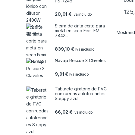
PS-7248
125
20,01
€
Iva incluido
Sierra de cinta corte para
metal en seco Femi FM-
Mostrando
784XL
839,10
€
Iva incluido
Navaja Rescue 3 Claveles
9,91
€
Iva incluido
Taburete giratorio de PVC
con ruedas autofrenantes
Steppy azul
66,02
€
Iva incluido