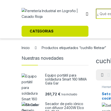
Skip to navigation
Skip to content
Search f
CATEGORIAS
Inicio
Productos etiquetados “cuchillo filetear”
Nuestras novedades
cuchi
Equipo portátil para
soldadura Smart 160 MMA
Gala Gar
Herra
Set c
261,72
€
Iva incluido
coci
Secador de pelo iónico
con difusor 2400W Elco