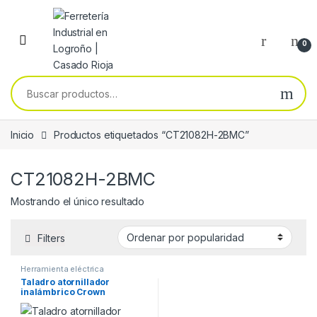
Skip to navigation
Skip to content
0
Buscar por:
Inicio
Productos etiquetados “CT21082H-2BMC”
CT21082H-2BMC
Mostrando el único resultado
Filters
Herramienta eléctrica
Taladro atornillador
inalámbrico Crown
CT21082H-2BMC 16V –
2,0Ah