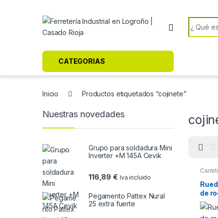
Skip to navigation
Skip to content
Search f
CATEGORIAS
Inicio
Productos etiquetados “cojinete”
Nuestras novedades
cojin
Grupo para soldadura Mini
Inverter +M 145A Cevik
Carret
116,89
€
Iva incluido
Rued
de r
Pegamento Pattex Nural
18G
25 extra fuerte