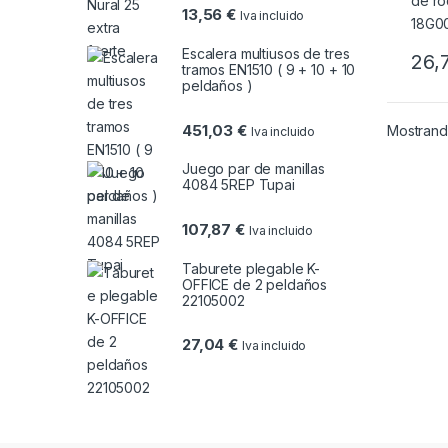
13,56
€
Iva incluido
Escalera multiusos de tres
26,
tramos EN1510 ( 9 + 10 + 10
peldaños )
451,03
€
Mostrando
Iva incluido
Juego par de manillas
4084 5REP Tupai
107,87
€
Iva incluido
Taburete plegable K-
OFFICE de 2 peldaños
22105002
27,04
€
Iva incluido