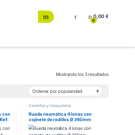
0,00
€
0
Ordenado por
Mostrando los 3 resultados
Carretillas y transpaletas
s con
Rueda neumática 4 lonas con
Ref:
cojinete de rodillos Ø 360mm
Cascoo Ref: 18G0020