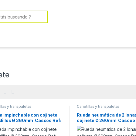
or:
ete
illas y transpaletas
Carretillas y transpaletas
a impinchable con cojinete
Rueda neumática de 2 lona
odillos Ø 360mm Cascoo Ref:
cojinete Ø 260mm Cascoo 
0099
18G0007