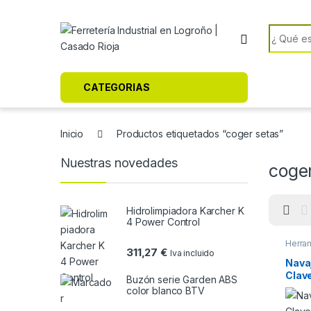
Skip to navigation
Skip to content
Search f
CATEGORIAS
Inicio
Productos etiquetados “coger setas”
Nuestras novedades
coge
Hidrolimpiadora Karcher K
4 Power Control
Herra
311,27
€
Iva incluido
Navaj
Clav
Buzón serie Garden ABS
color blanco BTV