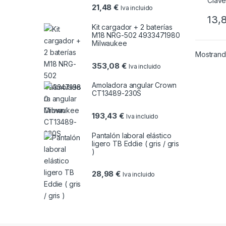
21,48
€
Iva incluido
13,
Kit cargador + 2 baterías
M18 NRG-502 4933471980
Milwaukee
Mostrando
353,08
€
Iva incluido
Amoladora angular Crown
CT13489-230S
193,43
€
Iva incluido
Pantalón laboral elástico
ligero TB Eddie ( gris / gris
)
28,98
€
Iva incluido