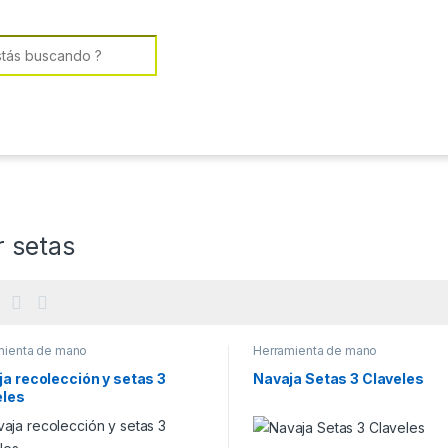
or:
r setas
mienta de mano
Herramienta de mano
a recolección y setas 3
Navaja Setas 3 Claveles
eles