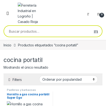
Skip to navigation
Skip to content
0
Buscar por:
Inicio
Productos etiquetados “cocina portatil”
cocina portatil
Mostrando el único resultado
Filters
Paelleras y barbacoas
Hornillo a gas cocina portátil
Super Ego