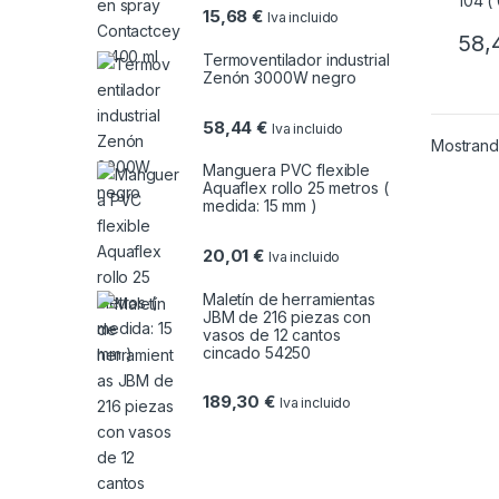
15,68
€
Iva incluido
58,
Termoventilador industrial
Zenón 3000W negro
58,44
€
Iva incluido
Mostrando
Manguera PVC flexible
Aquaflex rollo 25 metros (
medida: 15 mm )
20,01
€
Iva incluido
Maletín de herramientas
JBM de 216 piezas con
vasos de 12 cantos
cincado 54250
189,30
€
Iva incluido