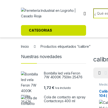
Skip to navigation
Skip to content
Search f
CATEGORIAS
Inicio
Productos etiquetados “calibre”
Nuestras novedades
calib
Bombilla led vela Feron
7W 4000K 750lm 25476
Medici
1,72
€
Iva incluido
Calib
104 
Cola de contacto en spray
Contactceys 400 ml