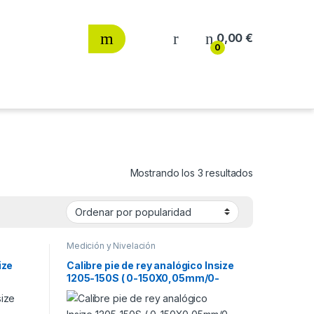
0,00
€
0
Ordenado por
Mostrando los 3 resultados
Medición y Nivelación
ize
Calibre pie de rey analógico Insize
1205-150S ( 0-150X0,05mm/0-
6×1/128″ )