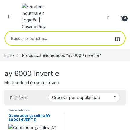
Skip to navigation
Skip to content
0
Buscar por:
Inicio
Productos etiquetados “ay 6000 invert e”
ay 6000 invert e
Mostrando el único resultado
Filters
Generadores
Generador gasolina AY
6000 INVERT E