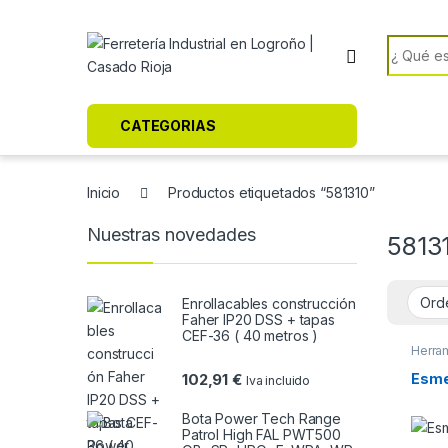
Skip to navigation
Skip to content
Search f
CATEGORIAS
Inicio
Productos etiquetados “581310”
Nuestras novedades
5813
Enrollacables construcción
Faher IP20 DSS + tapas
CEF-36 ( 40 metros )
Herram
Esme
102,91
€
Iva incluido
Bota Power Tech Range
Patrol High FAL PWT500