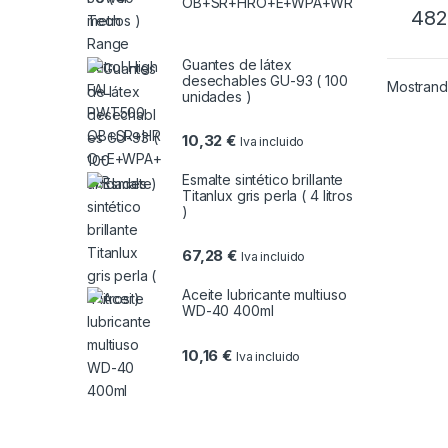
OB+SR+HRO+E+WPA+WR
482
Guantes de látex
desechables GU-93 ( 100
Mostrando
unidades )
10,32
€
Iva incluido
Esmalte sintético brillante
Titanlux gris perla ( 4 litros
)
67,28
€
Iva incluido
Aceite lubricante multiuso
WD-40 400ml
10,16
€
Iva incluido