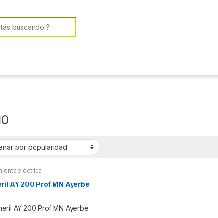
or:
10
ienta eléctrica
ril AY 200 Prof MN Ayerbe