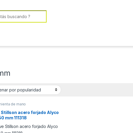
or:
 mm
mienta de mano
 Stillson acero forjado Alyco
450 mm 111318