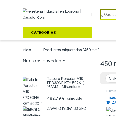
Skip to navigation
Skip to content
Search f
CATEGORIAS
Inicio
Productos etiquetados “450 mm”
Nuestras novedades
450
Taladro Percutor M18
FPD3ONE KEY-502X (
158NM ) Milwaukee
Herra
Llave
482,79
€
Iva incluido
18′ 
ZAPATO INDRA S3 SRC