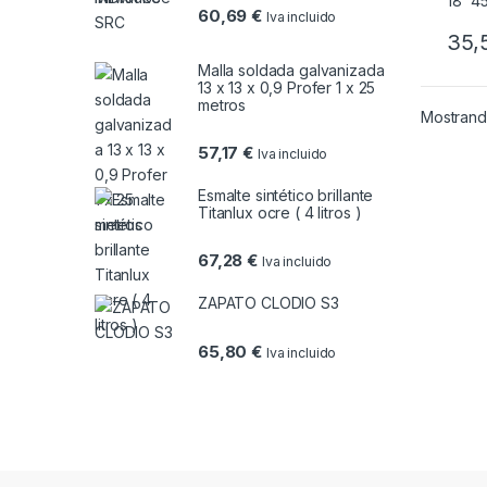
60,69
€
Iva incluido
35,
Malla soldada galvanizada
13 x 13 x 0,9 Profer 1 x 25
metros
Mostrando
57,17
€
Iva incluido
Esmalte sintético brillante
Titanlux ocre ( 4 litros )
67,28
€
Iva incluido
ZAPATO CLODIO S3
65,80
€
Iva incluido