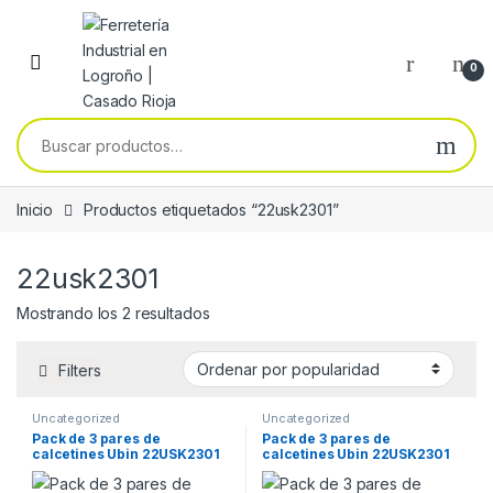
Skip to navigation
Skip to content
0
Buscar por:
Inicio
Productos etiquetados “22usk2301”
22usk2301
Ordenado por popularidad
Mostrando los 2 resultados
Filters
Uncategorized
Uncategorized
Pack de 3 pares de
Pack de 3 pares de
calcetines Ubin 22USK2301
calcetines Ubin 22USK2301