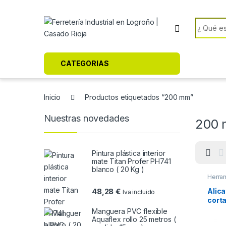
Skip to navigation
Skip to content
Search f
CATEGORIAS
Inicio
Productos etiquetados “200 mm”
Nuestras novedades
200
Pintura plástica interior
mate Titan Profer PH741
blanco ( 20 Kg )
Herra
Alica
48,28
€
Iva incluido
cort
71 01
Manguera PVC flexible
Aquaflex rollo 25 metros (