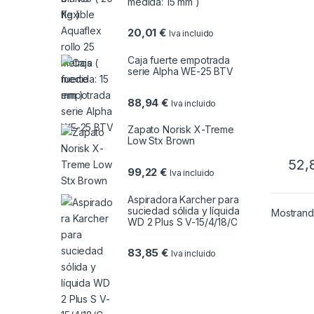
medida: 15 mm )
20,01
€
Iva incluido
Caja fuerte empotrada
serie Alpha WE-25 BTV
88,94
€
Iva incluido
Zapato Norisk X-Treme
Low Stx Brown
52,
99,22
€
Iva incluido
Aspiradora Karcher para
suciedad sólida y líquida
Mostrando
WD 2 Plus S V-15/4/18/C
83,85
€
Iva incluido