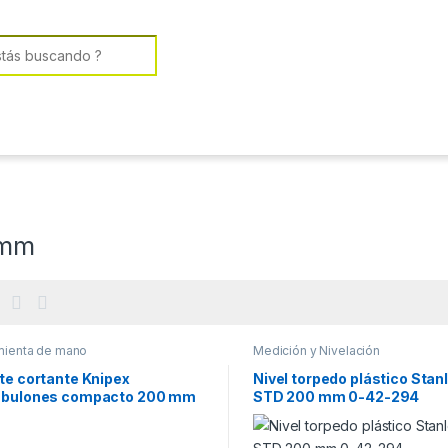
or:
 mm
mienta de mano
Medición y Nivelación
te cortante Knipex
Nivel torpedo plástico Stan
abulones compacto 200 mm
STD 200 mm 0-42-294
 200