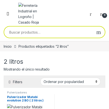
Skip to navigation
Skip to content
0
Buscar por:
Inicio
Productos etiquetados “2 litros”
2 litros
Mostrando el único resultado
Filters
Pulverizadores
Pulverizador Matabi
evolution 2 BO ( 2 litros )