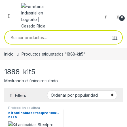
Skip to navigation
Skip to content
0
Buscar por:
Inicio
Productos etiquetados “1888-kit5”
1888-kit5
Mostrando el único resultado
Filters
Protección de altura
Kit anticaídas Steelpro 1888-
KIT 5