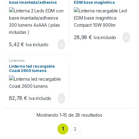
base imantada/adhesiva
EDM base magnética
200 lumens 4xAAA ( pilas
Compact 10W 900lm
incluidas )
28,98
€
Iva incluido
5,42
€
Iva incluido
Linternas
Linterna led recargable
Coast 2600 lumens
82,78
€
Iva incluido
Ordenado por pop
Mostrando 1–15 de 28 resultados
1
2