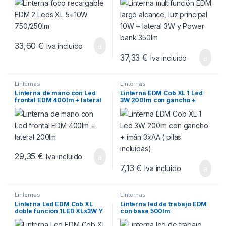
bank 350lm
33,60
€
Iva incluido
37,33
€
Iva incluido
Linternas
Linternas
Linterna de mano con Led
Linterna EDM Cob XL 1 Led
frontal EDM 400lm + lateral
3W 200lm con gancho +
200lm
imán 3xAA ( pilas incluidas)
29,35
€
Iva incluido
7,13
€
Iva incluido
Linternas
Linternas
Linterna Led EDM Cob XL
Linterna led de trabajo EDM
doble función 1LED XLx3W Y
con base 500lm
3 LEDx1W con gancho e imán
3xAAA ( pilas incluidas )