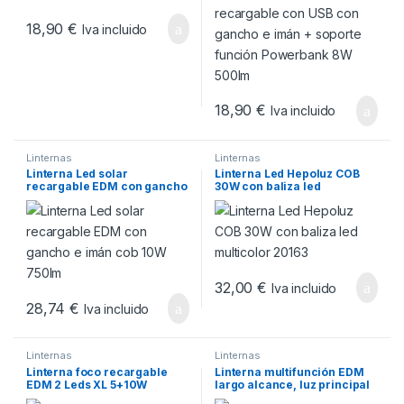
500lm
18,90
€
Iva incluido
18,90
€
Iva incluido
Linternas
Linternas
Linterna Led solar
Linterna Led Hepoluz COB
recargable EDM con gancho
30W con baliza led
e imán cob 10W 750lm
multicolor 20163
32,00
€
Iva incluido
28,74
€
Iva incluido
Linternas
Linternas
Linterna foco recargable
Linterna multifunción EDM
EDM 2 Leds XL 5+10W
largo alcance, luz principal
750/250lm
10W + lateral 3W y Power