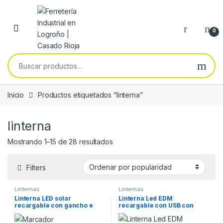
Skip to navigation
Skip to content
0
Buscar por:
Inicio
Productos etiquetados “linterna”
linterna
Ordenado por popularidad
Mostrando 1–15 de 28 resultados
Filters
Linternas
Linternas
Linterna LED solar
Linterna Led EDM
recargable con gancho e
recargable con USB con
imán cob 10W 750lm EDM
gancho e imán + soporte
función Powerbank 8W